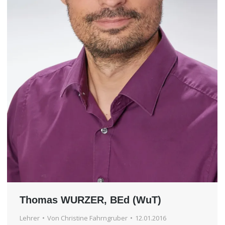
Thomas WURZER, BEd (WuT)
Lehrer
Von
Christine Fahrngruber
12.01.2016