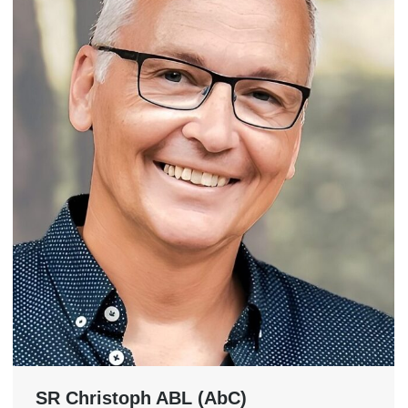
SR Christoph ABL (AbC)