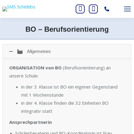
Search:
Instagram
Facebook
page
page
BO – Berufsorientierung
opens
opens
Sie befinden sich hier:
in
in
new
new
Allgemeines
window
window
ORGANISATION von BO
(Berufsorientierung) an
unsere Schule:
in der 3. Klasse ist BO ein eigener Gegenstand
mit 1 Wochenstunde
in der 4. Klasse finden die 32 Einheiten BO
integrativ statt
Ansprechpartnerin
Schülerberaterin und BO-Koordinatorin ist Frau