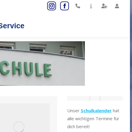
Instagram
Facebook
page
page
Service
opens
opens
Sear
in
in
new
new
window
window
Unser
Schulkalender
hat
alle wichtigen Termine für
dich bereit!