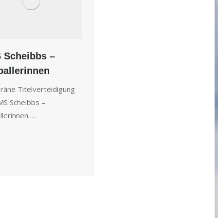
 Scheibbs –
allerinnen
räne Titelverteidigung
MS Scheibbs –
llerinnen….