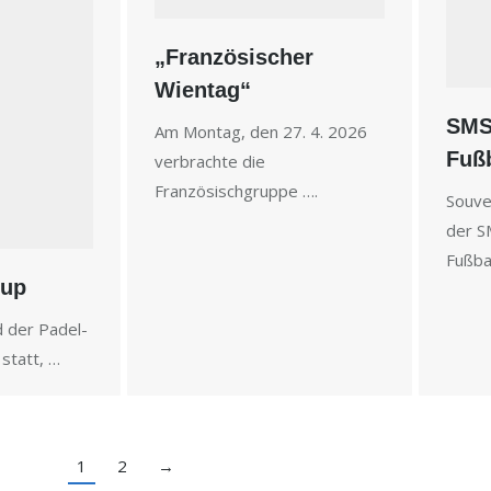
„Französischer
Wientag“
SMS
Am Montag, den 27. 4. 2026
Fußb
verbrachte die
Französischgruppe ….
Souve
der S
Fußba
cup
d der Padel-
statt, …
1
2
→