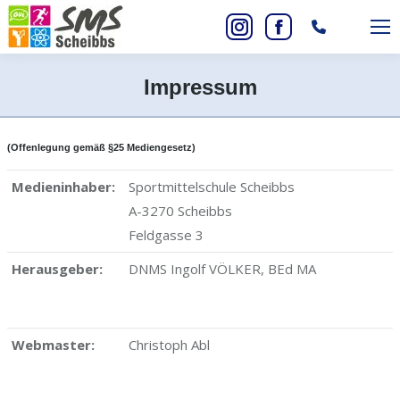
Search:
Instagram
Facebook
page
page
Impressum
opens
opens
Sie befinden sich hier:
in
in
new
new
(Offenlegung gemäß §25 Mediengesetz)
window
window
Medieninhaber:
Sportmittelschule Scheibbs
A-3270 Scheibbs
Feldgasse 3
Herausgeber:
DNMS Ingolf VÖLKER,
BEd MA
Webmaster:
Christoph Abl