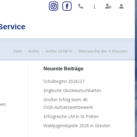
Instagram
Facebook
page
page
Service
opens
opens
Sear
in
in
new
new
Sie befinden sich hier:
Start
Archiv
Archiv 2018/19
Wienwoche der 4. Klassen
window
window
Neueste Beiträge
Schulbeginn 2026/27
Englische Glückwunschkarten
Großer Erfolg beim 40.
men
ÖGB‑Aufsatzwettbewerb
Erfolgreiche LM in St. Pölten
Waldjugendspiele 2026 in Gresten