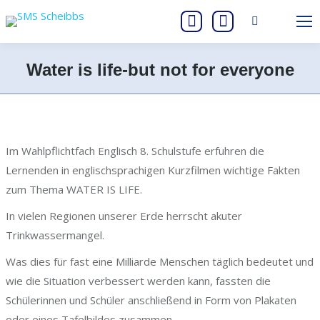
Search:
Instagram
Facebook
page
page
Water is life-but not for everyone
opens
opens
Sie befinden sich hier:
in
in
new
new
window
window
Im Wahlpflichtfach Englisch 8. Schulstufe erfuhren die
Lernenden in englischsprachigen Kurzfilmen wichtige Fakten
zum Thema WATER IS LIFE.
In vielen Regionen unserer Erde herrscht akuter
Trinkwassermangel.
Was dies für fast eine Milliarde Menschen täglich bedeutet und
wie die Situation verbessert werden kann, fassten die
Schülerinnen und Schüler anschließend in Form von Plakaten
oder eines Tafelbildes zusammen.