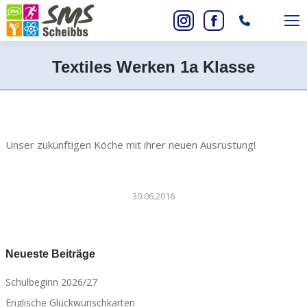
Search:
Instagram
Facebook
page
page
Textiles Werken 1a Klasse
opens
opens
Sie befinden sich hier:
in
in
new
new
window
window
Unser zukünftigen Köche mit ihrer neuen Ausrüstung!
30.06.2016
Neueste Beiträge
Schulbeginn 2026/27
Englische Glückwunschkarten