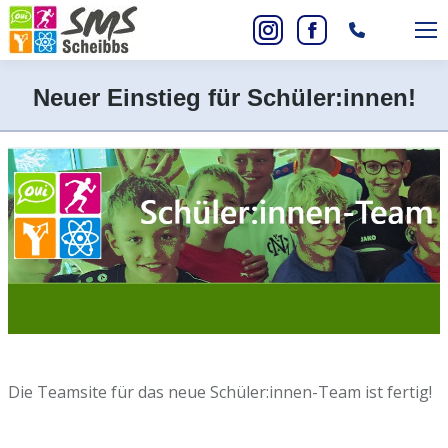
Search:
Instagram
Facebook
page
page
Neuer Einstieg für Schüler:innen!
opens
opens
Sie befinden sich hier:
in
in
new
new
window
window
Die Teamsite für das neue Schüler:innen-Team ist fertig!