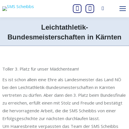
Search:
Instagram
Facebook
page
page
Leichtathletik-
opens
opens
Bundesmeisterschaften in Kärnten
in
in
Sie befinden sich hier:
new
new
window
window
Toller 3. Platz für unser Mädchenteam!
Es ist schon allein eine Ehre als Landesmeister das Land NÖ
bei den Leichtathletik-Bundesmeisterschaften in Kärnten
vertreten zu dürfen. Aber dann den 3. Platz beim Bundesfinale
zu erreichen, erfüllt einen mit Stolz und Freude und bestätigt
die hervorragende Arbeit, die die SMS Scheibbs von einer
Erfolgsgeschichte zur nächsten durchlaufen lässt.
Um Haaresbreite verpassten das Team der SMS Scheibbs