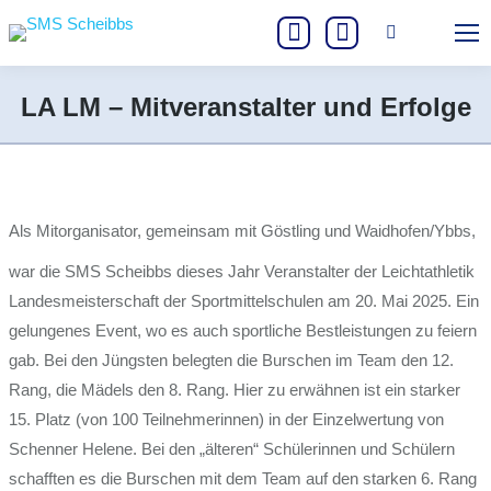
Search:
Instagram
Facebook
page
page
LA LM – Mitveranstalter und Erfolge
opens
opens
Sie befinden sich hier:
in
in
new
new
window
window
Als Mitorganisator, gemeinsam mit Göstling und Waidhofen/Ybbs,
war die SMS Scheibbs dieses Jahr Veranstalter der Leichtathletik
Landesmeisterschaft der Sportmittelschulen am 20. Mai 2025. Ein
gelungenes Event, wo es auch sportliche Bestleistungen zu feiern
gab. Bei den Jüngsten belegten die Burschen im Team den 12.
Rang, die Mädels den 8. Rang. Hier zu erwähnen ist ein starker
15. Platz (von 100 Teilnehmerinnen) in der Einzelwertung von
Schenner Helene. Bei den „älteren“ Schülerinnen und Schülern
schafften es die Burschen mit dem Team auf den starken 6. Rang