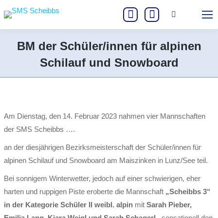
Search:
Instagram
Facebook
page
page
BM der Schüler/innen für alpinen
opens
opens
Schilauf und Snowboard
in
in
Sie befinden sich hier:
new
new
window
window
Am Dienstag, den 14. Februar 2023 nahmen vier Mannschaften
der SMS Scheibbs ….
an der diesjährigen Bezirksmeisterschaft der Schüler/innen für
alpinen Schilauf und Snowboard am Maiszinken in Lunz/See teil.
Bei sonnigem Winterwetter, jedoch auf einer schwierigen, eher
harten und ruppigen Piste eroberte die Mannschaft
„Scheibbs 3“
in der
Kategorie Schüler II weibl. alpin
mit
Sarah Pieber,
Emilia Lang, Kiara Weigl
und
Sarah Schagerl
sensationell den