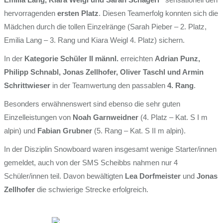
hervorragenden
ersten Platz
. Diesen Teamerfolg konnten sich die
Mädchen durch die tollen Einzelränge (Sarah Pieber – 2. Platz,
Emilia Lang – 3. Rang und Kiara Weigl 4. Platz) sichern.
In der
Kategorie Schüler II männl.
erreichten
Adrian Punz,
Philipp Schnabl, Jonas Zellhofer, Oliver Taschl und Armin
Schrittwieser
in der Teamwertung den passablen
4. Rang
.
Besonders erwähnenswert sind ebenso die sehr guten
Einzelleistungen von
Noah Garnweidner
(4. Platz – Kat. S I m
alpin) und
Fabian Grubner
(5. Rang – Kat. S II m alpin).
In der Disziplin Snowboard waren insgesamt wenige Starter/innen
gemeldet, auch von der SMS Scheibbs nahmen nur 4
Schüler/innen teil. Davon bewältigten
Lea Dorfmeister
und
Jonas
Zellhofer
die schwierige Strecke erfolgreich.